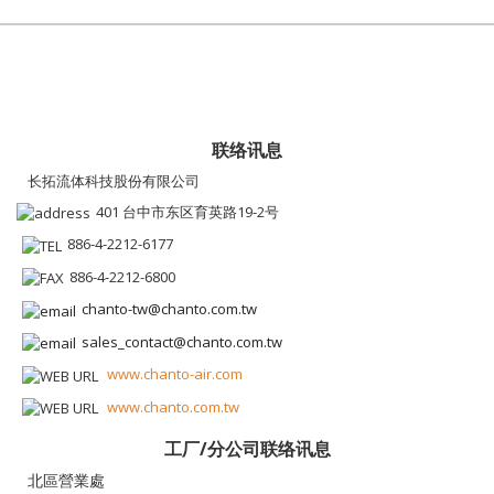
联络讯息
长拓流体科技股份有限公司
401 台中市东区育英路19-2号
886-4-2212-6177
886-4-2212-6800
chanto-tw@chanto.com.tw
sales_contact@chanto.com.tw
www.chanto-air.com
www.chanto.com.tw
工厂/分公司联络讯息