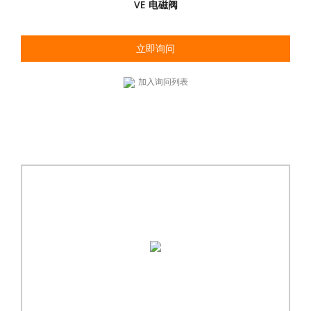
VE 电磁阀
立即询问
加入询问列表