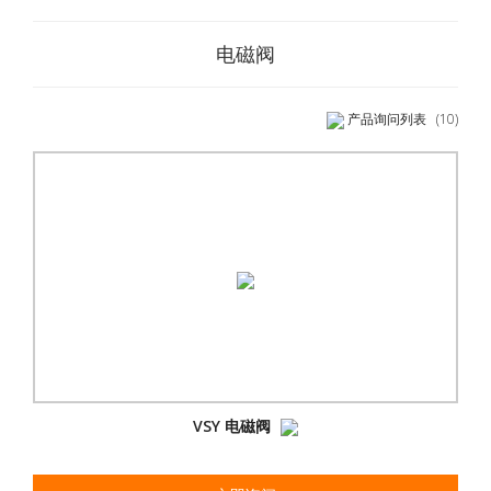
电磁阀
产品询问列表
(10)
VSY 电磁阀