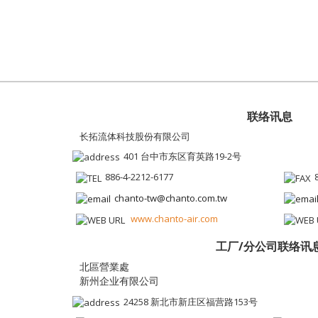
联络讯息
长拓流体科技股份有限公司
401 台中市东区育英路19-2号
886-4-2212-6177
chanto-tw@chanto.com.tw
www.chanto-air.com
工厂/分公司联络讯
新州企业有限公司
24258 新北市新庄区福营路153号