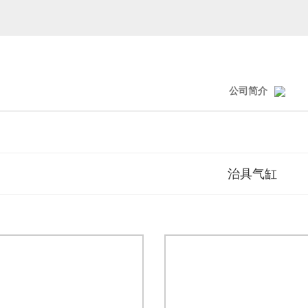
公司简介
治具气缸