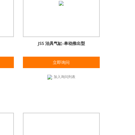
JSS 治具气缸-单动推出型
立即询问
加入询问列表