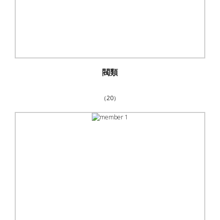
閥類
（20）