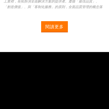
工業裡，長拓扮演全面解決方案的提供者。遵循「最佳品質」、
「創造價值」、與「客制化服務」的原則，全面品質管理的概念落
實於研發、製造、裝配、檢測與顧客服務的每個環節。CHANTO品牌
在亞洲市場廣受肯定之後，已逐步拓展市場至歐、美、日等先進國
家。本公司將以創新的理念，持續研發新產品以達成全方位的服
閱讀更多
務。長拓-因為堅持，領先品質。長拓流體科技一直以來秉持著「立
足台灣、放眼世界」的理念，堅持產品台灣製造的品質，以台中總
部為基礎，搭配代理商的銷售網絡，深耕大中華市場，為提供客戶
更便捷快速的
...