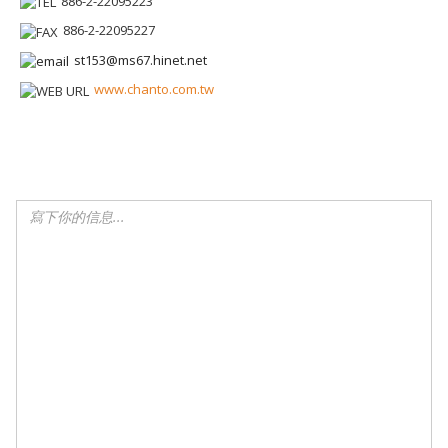
886-2-22095223
886-2-22095227
st153@ms67.hinet.net
www.chanto.com.tw