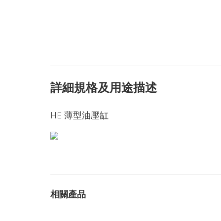
詳細規格及用途描述
HE 薄型油壓缸
相關產品