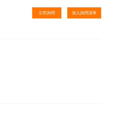
立即詢問
加入詢問清單