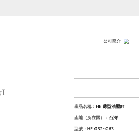
公司簡介
缸
產品名稱：
HE 薄型油壓缸
產地（所在國）：
台灣
型號：
HE Ø32~Ø63