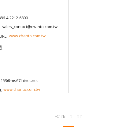
886-4-2212-6800
sales_contact@chanto.com.tw
www.chanto.com.tw
息
t153@ms67.hinet.net
www.chanto.com.tw
Back To Top