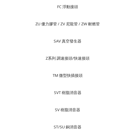
FC 浮動接頭
ZU 優力膠管 / ZV 尼龍管 / ZW 耐燃管
SAV 真空發生器
Z系列 調速接頭/快速接頭
TM 微型快插接頭
SVT 樹脂消音器
SV 樹脂消音器
ST/SU 銅消音器