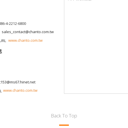
886-4-2212-6800
sales_contact@chanto.com.tw
www.chanto.com.tw
息
t153@ms67.hinet.net
www.chanto.com.tw
Back To Top