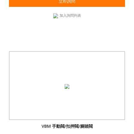
立即詢問
加入詢問列表
VBM 手動閥/扣押閥/腳踏閥