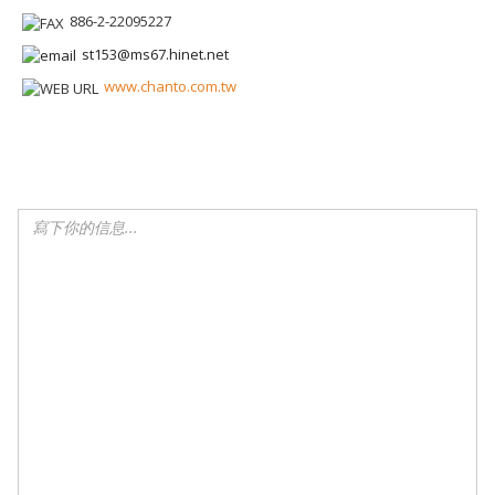
886-2-22095227
st153@ms67.hinet.net
www.chanto.com.tw