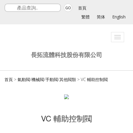
首頁
GO
繁體
简体
English
Toggle
navigati
長拓流體科技股份有限公司
首頁
>
氣動閥/機械閥/手動閥/其他閥類
>
VC 輔助控制閥
VC 輔助控制閥