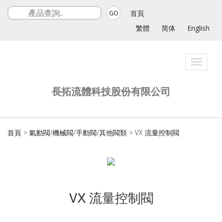
首頁
GO
繁體
简体
English
Toggle
navigati
長拓流體科技股份有限公司
首頁
>
氣動閥/機械閥/手動閥/其他閥類
>
VX 流量控制閥
VX 流量控制閥